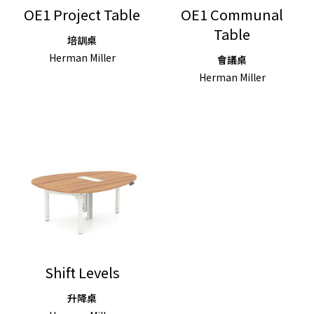
OE1 Project Table
OE1 Communal
Table
培訓桌
Herman Miller
會議桌
Herman Miller
Shift Levels
升降桌