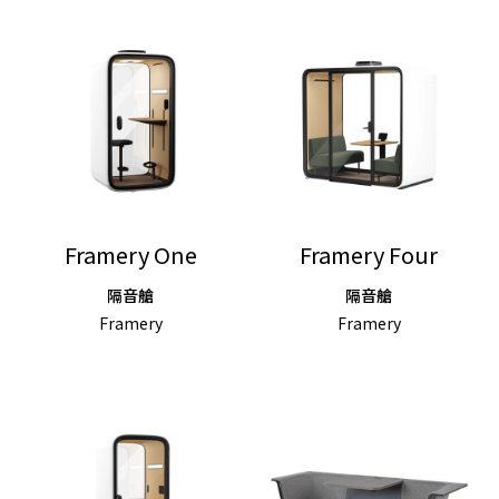
Framery One
Framery Four
隔音艙
隔音艙
Framery
Framery