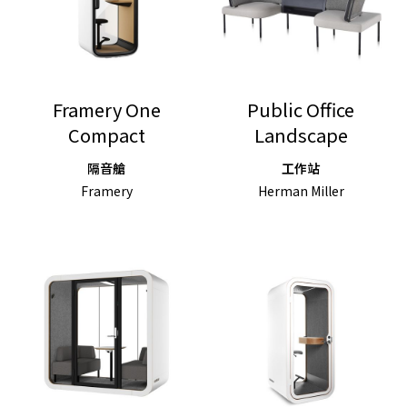
Framery One
Public Office
Compact
Landscape
隔音艙
工作站
Framery
Herman Miller