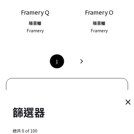
Framery Q
Framery O
隔音艙
隔音艙
Framery
Framery
1
此分類項目查無此產品
麻煩再度確認，謝謝！
篩選器
總共
0
of
100