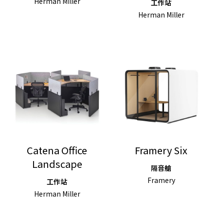
Herman Miller
工作站
Herman Miller
Catena Office
Framery Six
Landscape
隔音艙
Framery
工作站
Herman Miller