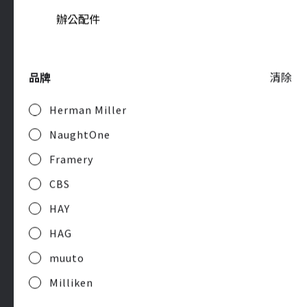
辦公配件
關於雅浩
品牌
清除
代理品牌
Herman Miller
合作客戶
NaughtOne
Framery
辦公新知
CBS
聯絡我們
HAY
人才招募
HAG
muuto
Milliken