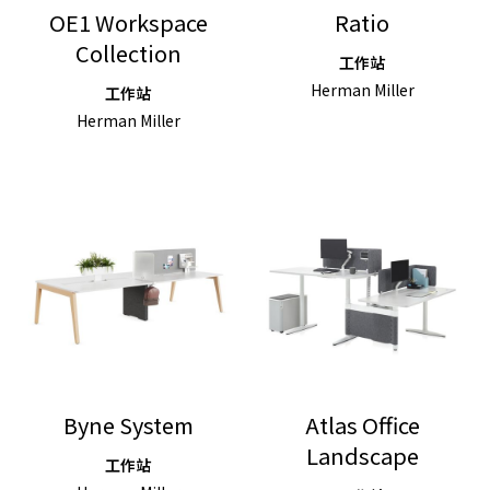
OE1 Workspace
Ratio
Collection
工作站
Herman Miller
工作站
Herman Miller
Byne System
Atlas Office
Landscape
工作站