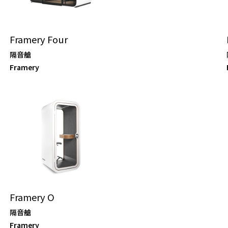
Framery Four
隔音艙
Framery
Framery O
隔音艙
Framery