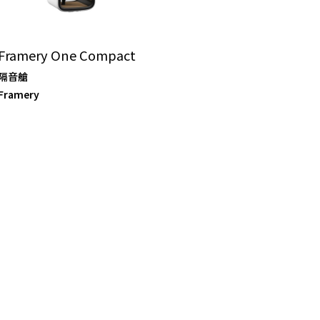
Framery One Compact
隔音艙
Framery