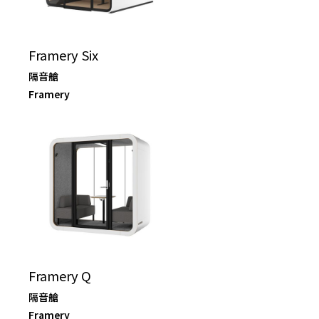
Framery Six
隔音艙
Framery
Framery Q
隔音艙
Framery