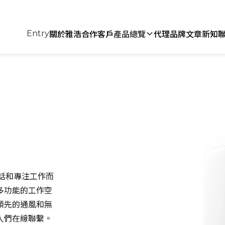
關於雅浩
合作客戶
產品總覽
代理品牌
文章新知
Entry
通話和專注工作而
多功能的工作空
領先的通風和無
人們在線聯繫。