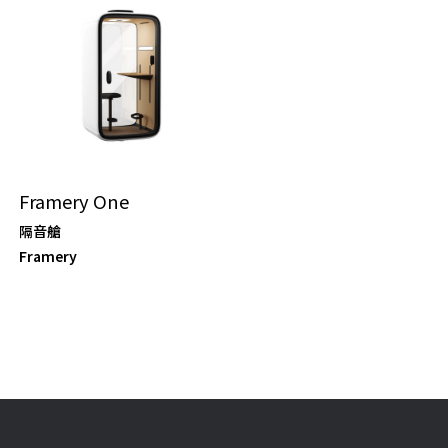
Framery One
隔音艙
Framery