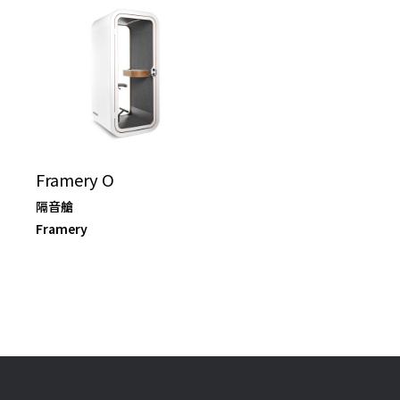
Framery O
隔音艙
Framery