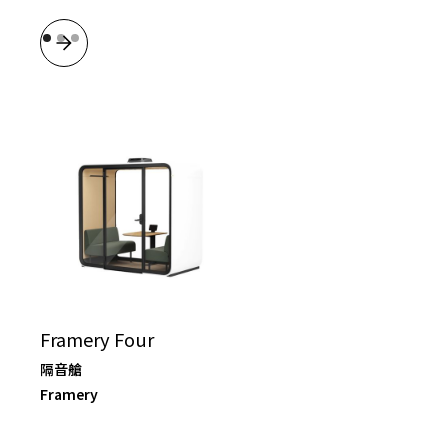
Framery Four
隔音艙
Framery