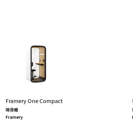
Framery One Compact
隔音艙
Framery