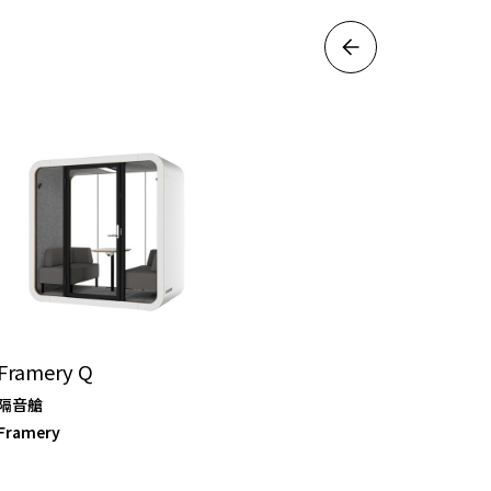
Framery Q
隔音艙
Framery