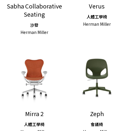
Sabha Collaborative
Verus
Seating
人體工學椅
Herman Miller
沙發
Herman Miller
Mirra 2
Zeph
人體工學椅
會議椅