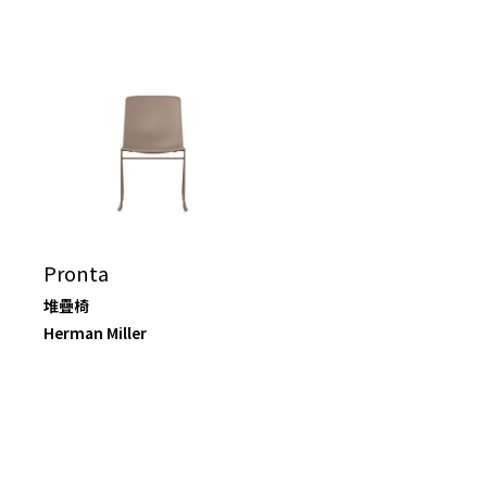
Pronta
堆疊椅
Herman Miller