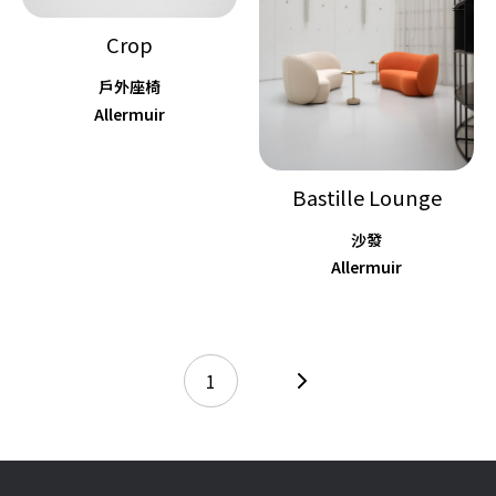
Crop
戶外座椅
Allermuir
Bastille Lounge
沙發
Allermuir
1