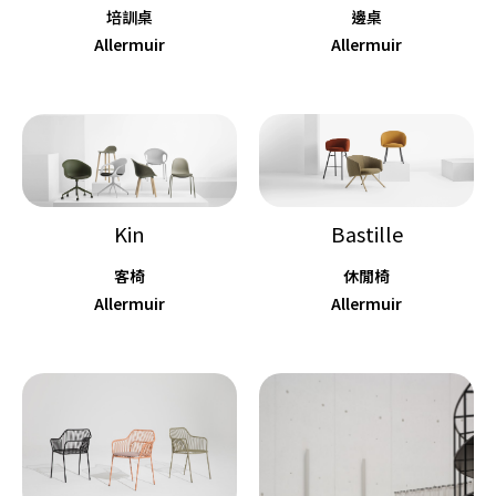
培訓桌
邊桌
Allermuir
Allermuir
Kin
Bastille
客椅
休閒椅
Allermuir
Allermuir