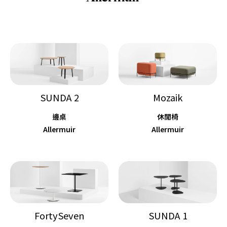
SUNDA 2
Mozaik
邊桌
休閒椅
Allermuir
Allermuir
FortySeven
SUNDA 1