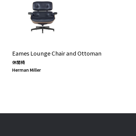
Eames Lounge Chair and Ottoman
休閒椅
Herman Miller