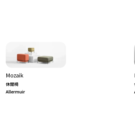
Mozaik
休閒椅
Allermuir