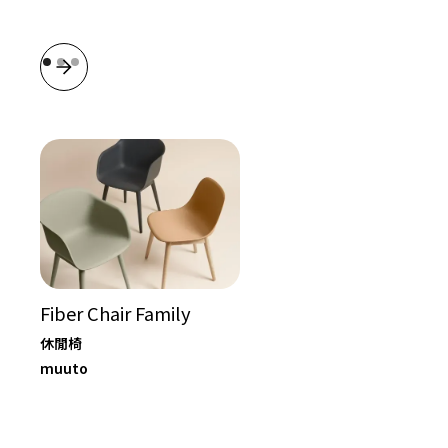
Fiber Chair Family
休閒椅
muuto