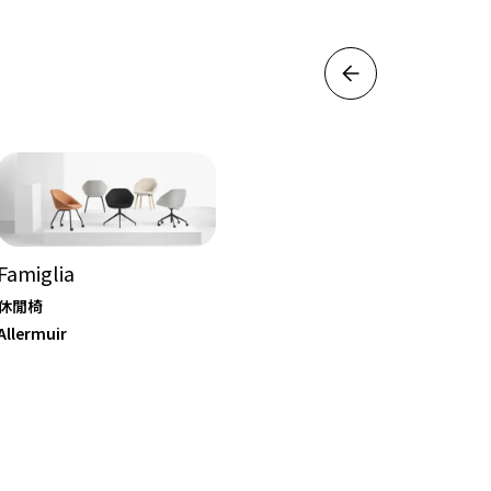
Famiglia
休閒椅
Allermuir