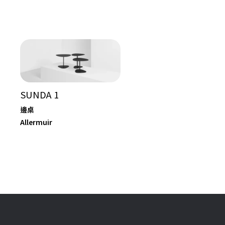
SUNDA 1
邊桌
Allermuir