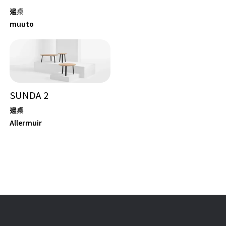
邊桌
muuto
SUNDA 2
邊桌
Allermuir