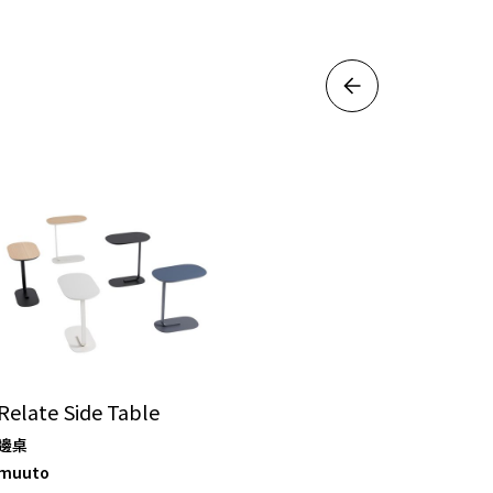
Relate Side Table
邊桌
muuto