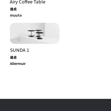
Airy Coffee Table
邊桌
muuto
SUNDA 1
邊桌
Allermuir