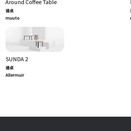
Around Coffee Table
邊桌
muuto
SUNDA 2
邊桌
Allermuir