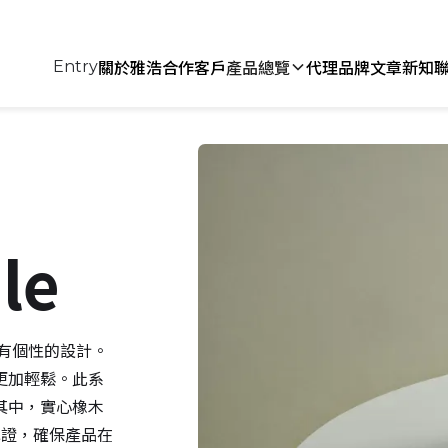
關於雅浩
合作客戶
產品總覽
代理品牌
文章新知
Entry
le
富有個性的設計。
更加輕鬆。此系
其中，實心橡木
）認證，確保產品在