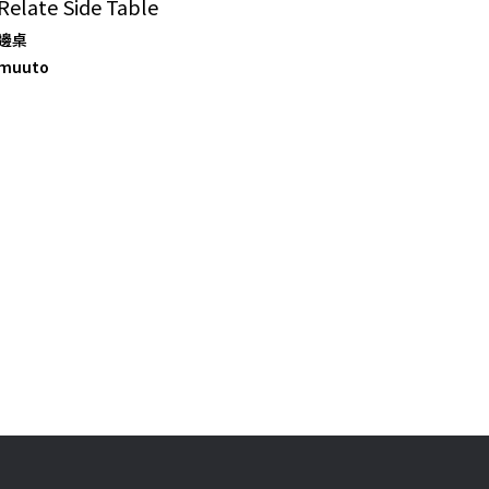
Relate Side Table
邊桌
muuto